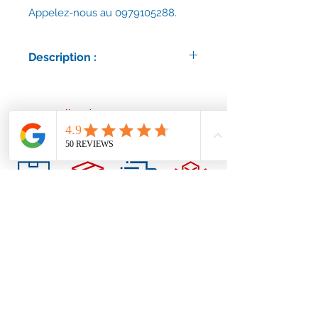
Appelez-nous au 0979105288.
Description :
Joint rond tressé, diamètre 19mm.
Vendu au mètre.
Envoi rapide et assuré.
Vous avez un doute ou une question
? Contactez-nous !
Conditions générales
Nous contacter
contact@accessoirescheminee.fr
09 79 10 52 88