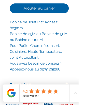
Ajouter au panier
Bobine de Joint Plat Adhésif
8x3mm.
Bobine de 25M ou Bobine de 50M
ou Bobine de 100M.
Pour Poêle, Cheminée, Insert,
Cuisinière. Haute Température.
Joint Autocollant.
Vous avez besoin de conseils ?
Appelez-nous au 0979105288.
Description
Joint plat et adhésif utilisé le plus
souvent pour des vitres d'inserts,
poêles, fours, cuisinières.
Les joints d’étanchéité en fibre de