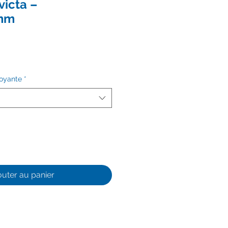
victa –
mm
toyante
*
outer au panier