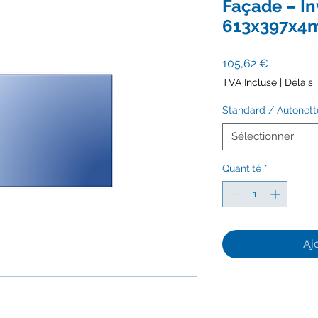
Façade – In
613x397x4
Prix
105,62 €
TVA Incluse
|
Délais
Standard / Autonet
Sélectionner
Quantité
*
Aj