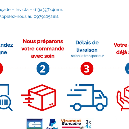
açade – Invicta – 613x397x4mm.
 Appelez-nous au 0979105288.
Moyens de paiement
Su
r