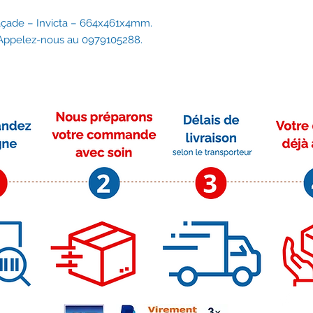
açade – Invicta – 664x461x4mm.
 Appelez-nous au 0979105288.
Moyens de paiement
Su