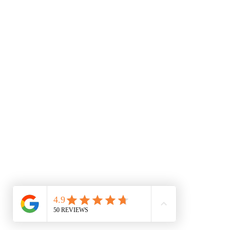
contact@accessoirescheminee.f
09 79 10 52 88
accessoirescheminee@gmail.co
Conditions générales