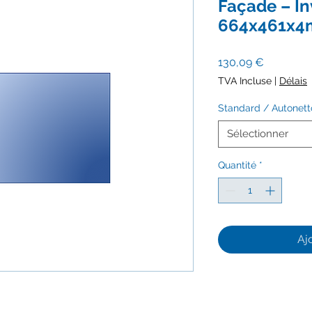
Façade – In
664x461x
Prix
130,09 €
TVA Incluse
|
Délais
Standard / Autonet
Sélectionner
Quantité
*
Aj