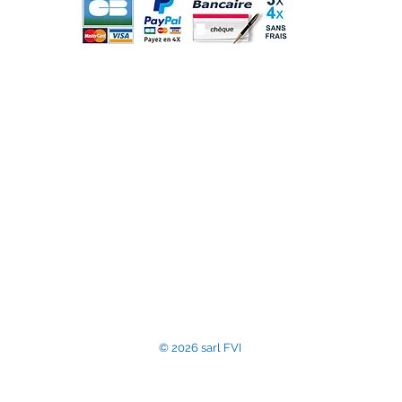
r
m
sarl France Vitre Insert, entreprise assujettie à la T
Commerce et des Sociétés de Compiègne sous le num
Numéro de TVA intraco
contact@accessoir
© 2026 sarl FVI