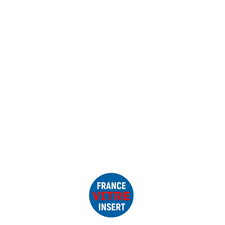
FAQ
Mentions légales
VA immatriculée au Registre du
éro SIRET : 91522581700013
mmunautaire FR22915225817
escheminee.fr
– 0979105288
www.francevitreinsert.fr