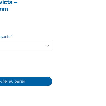
victa –
4mm
toyante
*
outer au panier