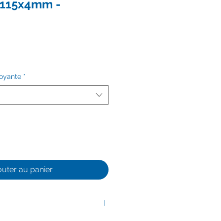
6x115x4mm -
toyante
*
outer au panier