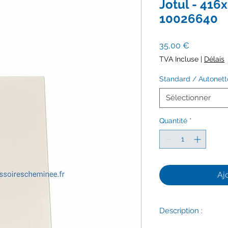
Jotul - 41
10026640
Prix
35,00 €
TVA Incluse
|
Délais
Standard / Autonet
Sélectionner
Quantité
*
Aj
Description :