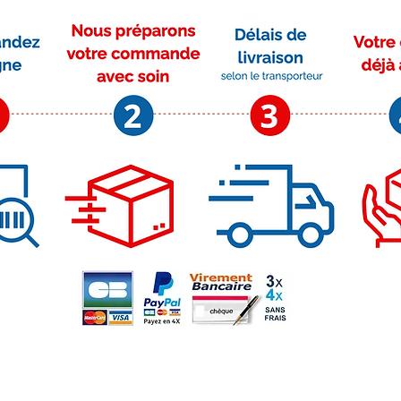
Moyens de paiement
Su
r
m