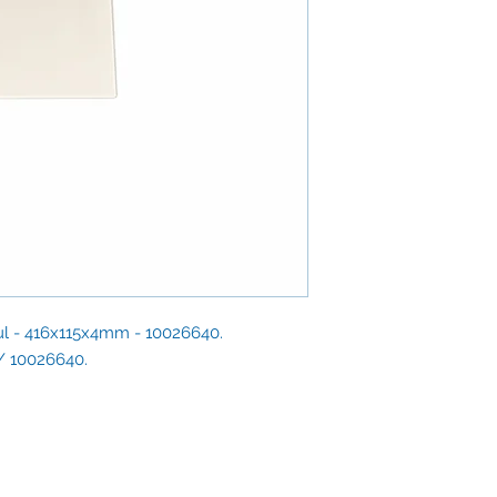
Vitre rectangulaire 
chanfreinés, certifié
Verre Néocéram certi
Envoi rapide et assu
Correspondant nota
F 260
F 160
F 162
F 162 C
F 163
F 163 C
F 164
F 165
F 166
F 167
otul - 416x115x4mm - 10026640.
F165 S BP
 / 10026640.
F 263