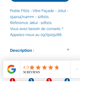
Poêle F601 - Vitre Façade - Jotul -
154x147x4mm - 128101.
Référence Jøtul : 128101.
Vous avez besoin de conseils ?
Appelez-nous au 0979105288.
Description :
Vitre rectangulaire haute
température, bords chanfreinés,
certifiée conforme. Jøtul.
Verre Néocéram certifié ISO 9001.
Envoi rapide et assuré.
Correspondant notamment aux
modèles :
F601
F 118 / F118
Conditions générales