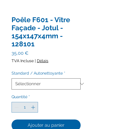
Poêle F601 - Vitre
Façade - Jotul -
154x147x4mm -
128101
Prix
35,00 €
TVA Incluse
|
Délais
Standard / Autonettoyante
*
Quantité
*
Ajouter au panier