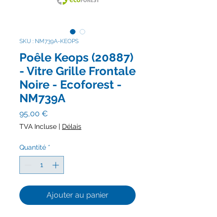
SKU : NM739A-KEOPS
Poêle Keops (20887)
- Vitre Grille Frontale
Noire - Ecoforest -
NM739A
Prix
95,00 €
TVA Incluse
|
Délais
Quantité
*
Ajouter au panier