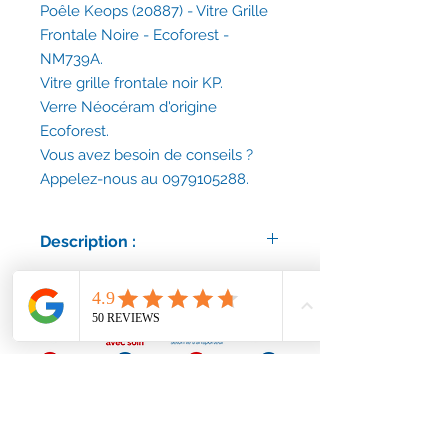
Poêle Keops (20887) - Vitre Grille
Frontale Noire - Ecoforest -
NM739A.
Vitre grille frontale noir KP.
Verre Néocéram d'origine
Ecoforest.
Vous avez besoin de conseils ?
Appelez-nous au 0979105288.
Description :
Référence : NM739A.
Code EAN : 8436541901315.
Vitre d'origine Ecoforest.
Délais d'expédition : 30 jours ouvrés.
Vous avez besoin de conseils ?
Appelez-nous au 0979105288.