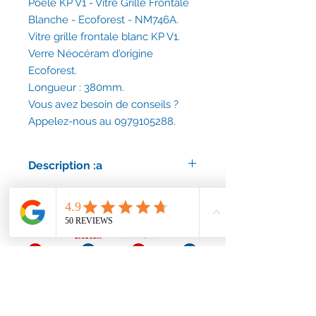
Poêle KP V1 - Vitre Grille Frontale
Blanche - Ecoforest - NM746A.
Vitre grille frontale blanc KP V1.
Verre Néocéram d'origine
Ecoforest.
Longueur : 380mm.
Vous avez besoin de conseils ?
Appelez-nous au 0979105288.
Description :a
Référence : NM746A.
Code EAN : 8436541901292.
Vitre d'origine Ecoforest.
Délais d'expédition : 30 jours ouvrés.
Vous avez besoin de conseils ?
Appelez-nous au 0979105288.