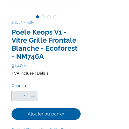
SKU : NM746A
Poêle Keops V1 -
Vitre Grille Frontale
Blanche - Ecoforest
- NM746A
Prix
91,40 €
TVA Incluse
|
Délais
Quantité
*
Ajouter au panier