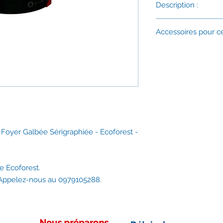
Description :
Référence : RQ310A.
Accessoires pour c
Code EAN : 8436541
Vitre d'origine Ecofo
- Joint de Vitre :
689
Délais d'expédition :
- Joint de Porte :
68
Vous avez besoin de
0979105288.
 Foyer Galbée Sérigraphiée - Ecoforest -
e Ecoforest.
? Appelez-nous au 0979105288.