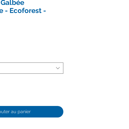
 Galbée
e - Ecoforest -
outer au panier