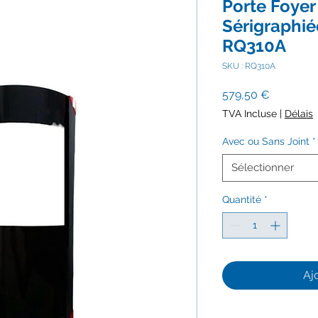
Porte Foyer
Sérigraphié
RQ310A
SKU : RQ310A
Prix
579,50 €
TVA Incluse
|
Délais
Avec ou Sans Joint
*
Sélectionner
Quantité
*
Aj