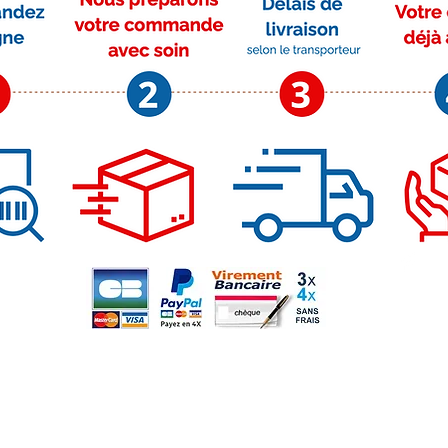
Moyens de paiement
Su
r
m