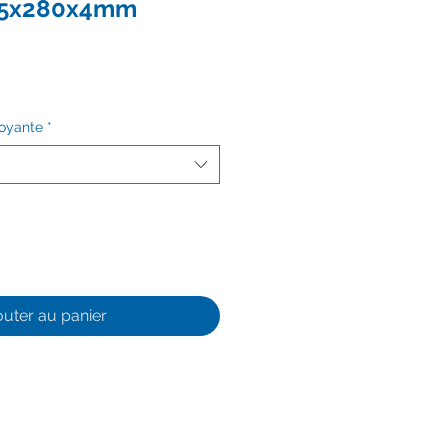
325x280x4mm
toyante
*
outer au panier