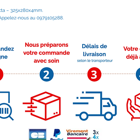
victa – 325x280x4mm.
? Appelez-nous au 0979105288.
Moyens de paiement
Su
r