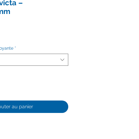
victa –
4mm
toyante
*
outer au panier