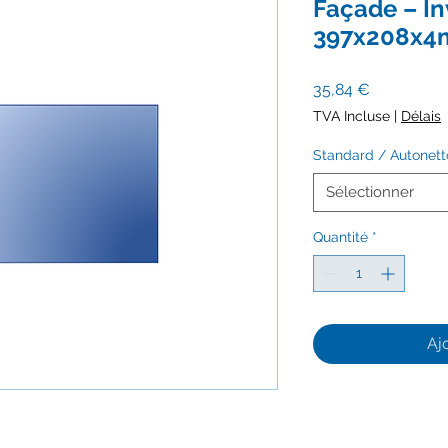
Façade – In
397x208x
Prix
35,84 €
TVA Incluse
|
Délais
Standard / Autonet
Sélectionner
Quantité
*
Aj