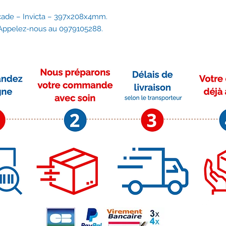
çade – Invicta – 397x208x4mm.
 Appelez-nous au 0979105288.
Moyens de paiement
Su
r