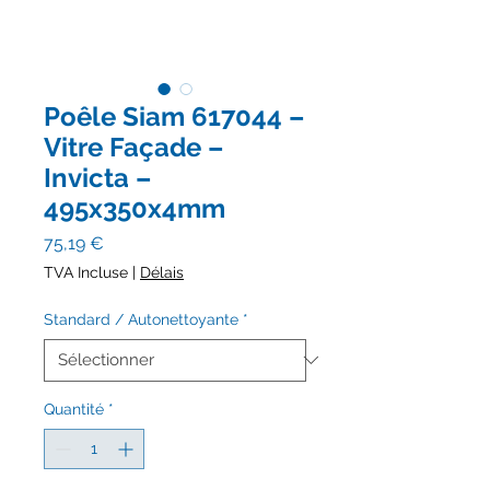
Poêle Siam 617044 –
Vitre Façade –
Invicta –
495x350x4mm
Prix
75,19 €
TVA Incluse
|
Délais
Standard / Autonettoyante
*
Quantité
*