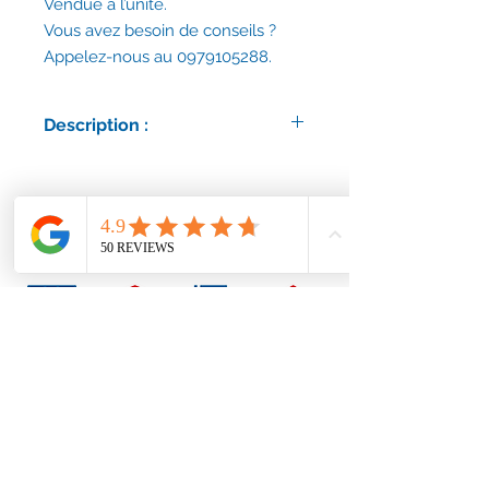
Vendue à l’unité.
Vous avez besoin de conseils ?
Appelez-nous au 0979105288.
Description :
Petite vis M5, de 8mm de long. Tête
bombée.
Vendue à l'unité.
Conditions générales
Nous contacter