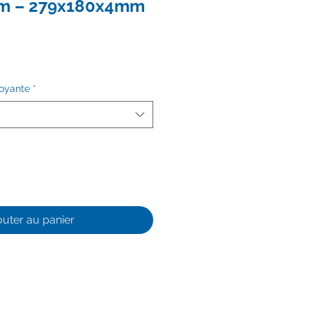
mm – 279x180x4mm
toyante
*
outer au panier