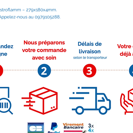
Austroflamm – 279x180x4mm.
? Appelez-nous au 0979105288.
Moyens de paiement
Su
r