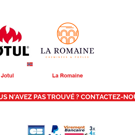
Jotul
La Romaine
US N'AVEZ PAS TROUVÉ ? CONTACTEZ-NOU
Moyens de paiement
Su
r