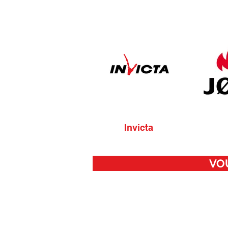
Invicta
VO
Nous contacter
contact@accessoirescheminee.f