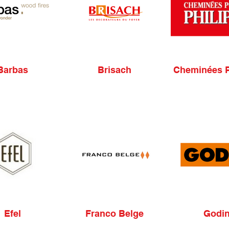
Barbas
Brisach
Cheminées P
Efel
Franco Belge
Godi