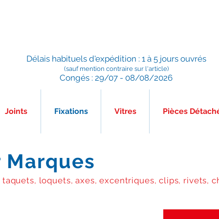
Préparé en France, Emballé en France, Expédié depuis la
France
Délais habituels d'expédition : 1 à 5 jours ouvrés
(sauf mention contraire sur l'article)
Congés : 29/07 - 08/08/2026
Joints
Fixations
Vitres
Pièces Détach
r Marques
 taquets, loquets, axes, excentriques, clips, rivets, ch