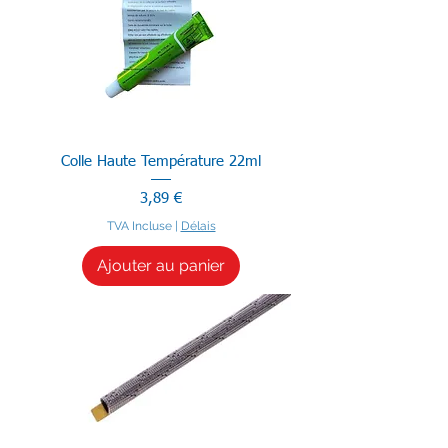
Colle Haute Température 22ml
Prix
3,89 €
TVA Incluse
|
Délais
Ajouter au panier