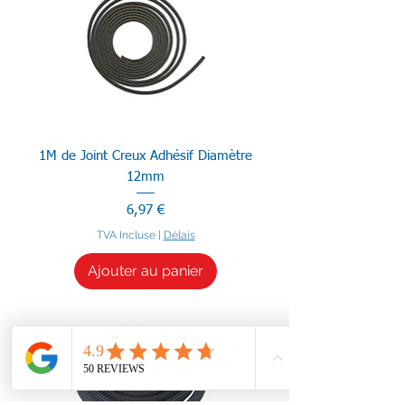
1M de Joint Creux Adhésif Diamètre
12mm
Prix
6,97 €
TVA Incluse
|
Délais
Ajouter au panier