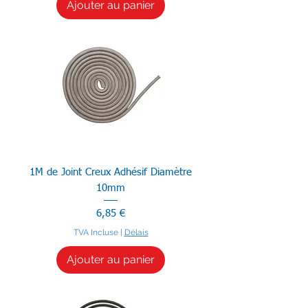
Ajouter au panier
1M de Joint Creux Adhésif Diamètre
10mm
Prix
6,85 €
TVA Incluse
|
Délais
Ajouter au panier