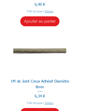
Prix
6,40 €
TVA Incluse
|
Délais
Ajouter au panier
1M de Joint Creux Adhésif Diamètre
8mm
Prix
6,34 €
TVA Incluse
|
Délais