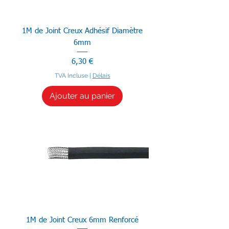
1M de Joint Creux Adhésif Diamètre
6mm
Prix
6,30 €
TVA Incluse
|
Délais
Ajouter au panier
1M de Joint Creux 6mm Renforcé