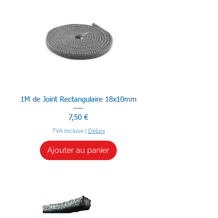
1M de Joint Rectangulaire 18x10mm
Prix
7,50 €
TVA Incluse
|
Délais
Ajouter au panier