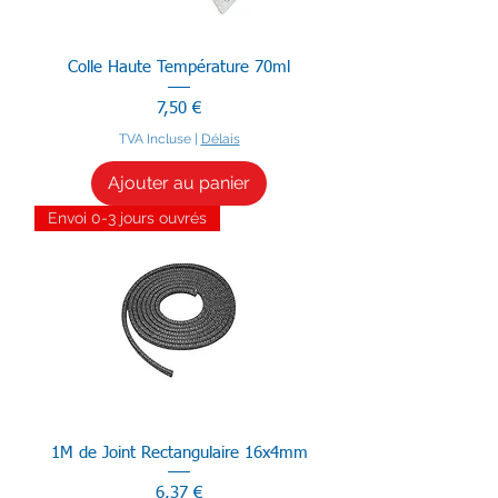
Colle Haute Température 70ml
Prix
7,50 €
TVA Incluse
|
Délais
Ajouter au panier
Envoi 0-3 jours ouvrés
1M de Joint Rectangulaire 16x4mm
Prix
6,37 €