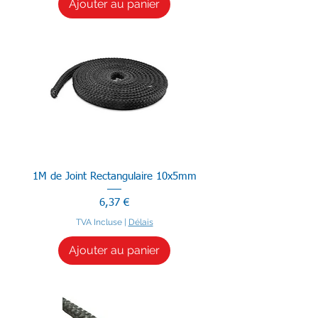
Ajouter au panier
1M de Joint Rectangulaire 10x5mm
Prix
6,37 €
TVA Incluse
|
Délais
Ajouter au panier