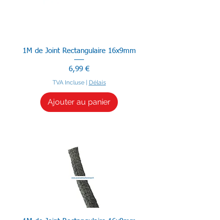
1M de Joint Rectangulaire 16x9mm
Prix
6,99 €
TVA Incluse
|
Délais
Ajouter au panier