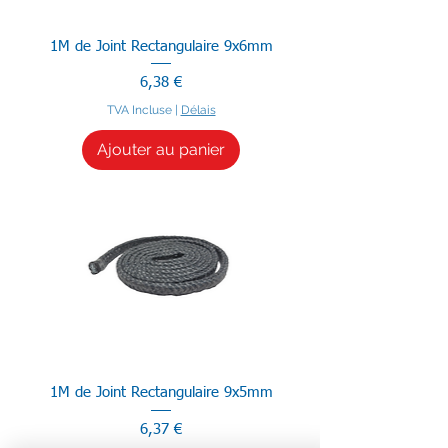
1M de Joint Rectangulaire 9x6mm
Prix
6,38 €
TVA Incluse
|
Délais
Ajouter au panier
1M de Joint Rectangulaire 9x5mm
Prix
6,37 €