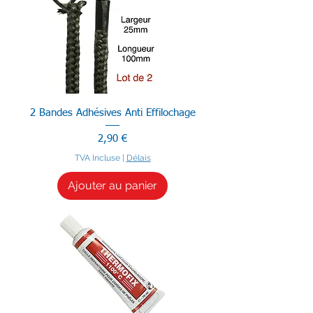
2 Bandes Adhésives Anti Effilochage
Prix
2,90 €
TVA Incluse
|
Délais
Ajouter au panier