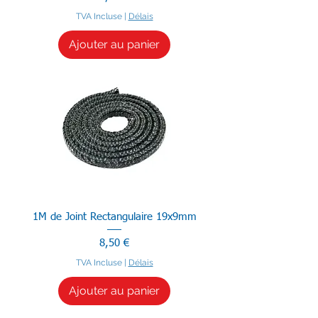
TVA Incluse
|
Délais
Ajouter au panier
1M de Joint Rectangulaire 19x9mm
Prix
8,50 €
TVA Incluse
|
Délais
Ajouter au panier