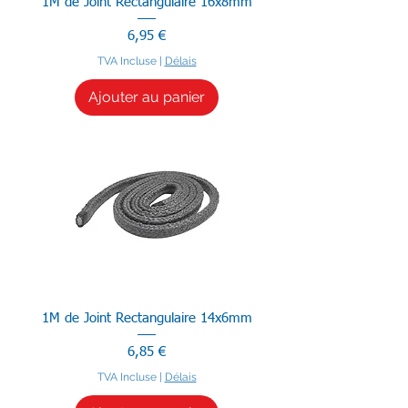
1M de Joint Rectangulaire 16x8mm
Prix
6,95 €
TVA Incluse
|
Délais
Ajouter au panier
1M de Joint Rectangulaire 14x6mm
Prix
6,85 €
TVA Incluse
|
Délais