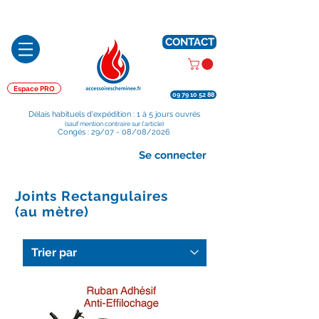
Préparé en France, Emballé en France, Expédié depuis la France
CONTACT
Espace PRO
09 79 10 52 88
Délais habituels d'expédition : 1 à 5 jours ouvrés
(sauf mention contraire sur l'article)
Congés : 29/07 - 08/08/2026
Se connecter
Joints Rectangulaires
(au mètre)