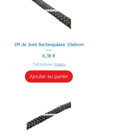
1M de Joint Rectangulaire 10x6mm
Prix
6,38 €
TVA Incluse
|
Délais
Ajouter au panier