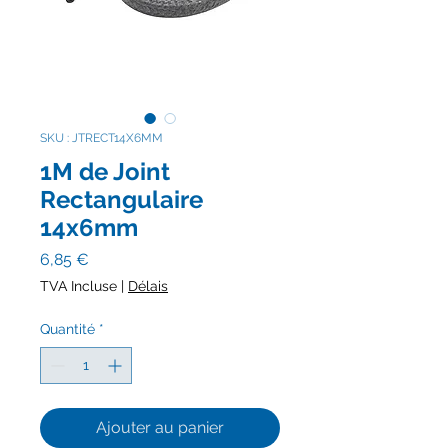
SKU : JTRECT14X6MM
1M de Joint
Rectangulaire
14x6mm
Prix
6,85 €
TVA Incluse
|
Délais
Quantité
*
Ajouter au panier