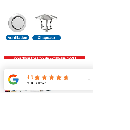
Ventilation
Chapeaux
VOUS N'AVEZ PAS TROUVÉ ? CONTACTEZ-NOUS !
Conditions générales
Nous contacter
contact@accessoirescheminee.fr
09 79 10 52 88
accessoirescheminee@gmail.com
Suivez-nous sur Facebook
FAQ