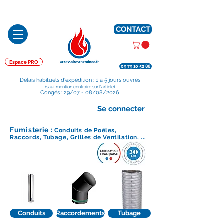
Préparé en France, Emballé en France, Expédié depuis la France
CONTACT
Espace PRO
09 79 10 52 88
Délais habituels d'expédition : 1 à 5 jours ouvrés
(sauf mention contraire sur l'article)
Congés : 29/07 - 08/08/2026
Se connecter
Fumisterie :
Conduits de Poêles,
Raccords, Tubage, Grilles de Ventilation, ...
Conduits
Raccordements
Tubage