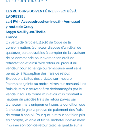
faire rembourser ?
LES RETOURS DOIVENT ÊTRE EFFECTUÉS À
L'ADRESSE :
sarl FVI - Accessoirescheminee.fr
- Vernusset
7 route de Crouy
60530 Neuilly-en-Thelle
France
En vertu de l’article L121-20 du Code de la
consommation, l’acheteur dispose d'un délai de
quatorze jours ouvrables à compter de la livraison
de sa commande pour exercer son droit de
rétractation et ainsi faire retour du produit au
vendeur pour échange ou remboursement sans
pénalité, à l’exception des frais de retour.
Exceptions faites des articles sur-mesure
(exemples : joints au mètre, vitres sur-mesure). Les
frais de retour peuvent être dédommagés par le
vendeur sous la forme d'un avoir d'un montant à
hauteur du prix des frais de retour payés par
l’acheteur, mais uniquement sous la condition que
l’acheteur joigne la preuve de paiement des frais
de retour à son pli. Pour que le retour soit bien pris
en compte, valable et traité, l’acheteur devra avoir
imprimé son bon de retour téléchargeable sur la