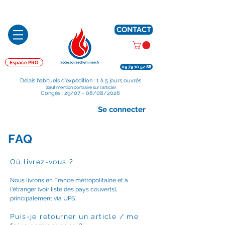
Préparé en France, Emballé en France, Expédié depuis la France
CONTACT
Espace PRO
09 79 10 52 88
Délais habituels d'expédition : 1 à 5 jours ouvrés
(sauf mention contraire sur l'article)
Congés : 29/07 - 08/08/2026
Se connecter
FAQ
Où
livrez-vous
?
Nous livrons en France métropolitaine et à
l'étranger (voir liste des pays couverts),
principalement via UPS.
Puis-je retourner un article / me