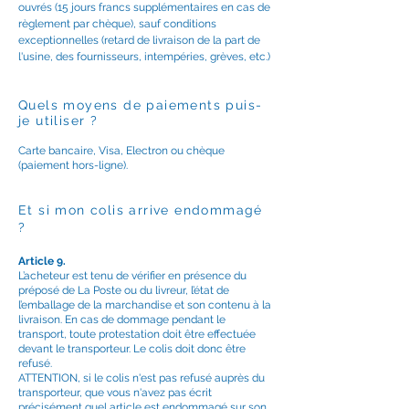
ouvrés (15 jours francs supplémentaires en cas de
règlement par chèque), sauf conditions
exceptionnelles (retard de livraison de la part de
l'usine, des fournisseurs, intempéries, grèves, etc.)
Quels moyens de paiements puis-
je utiliser ?
Carte bancaire, Visa, Electron ou chèque
(paiement hors-ligne).
Et si mon colis arrive endommagé
?
Article 9.
L’acheteur est tenu de vérifier en présence du
préposé de La Poste ou du livreur, l’état de
l’emballage de la marchandise et son contenu à la
livraison. En cas de dommage pendant le
transport, toute protestation doit être ef
fectuée
devant le transporteur. Le colis doit donc être
refusé.
ATTENTION, si le colis n'est pas refusé aup
rès du
transporteur, que vous n'avez pas écrit
précisément quel article est endommagé sur son