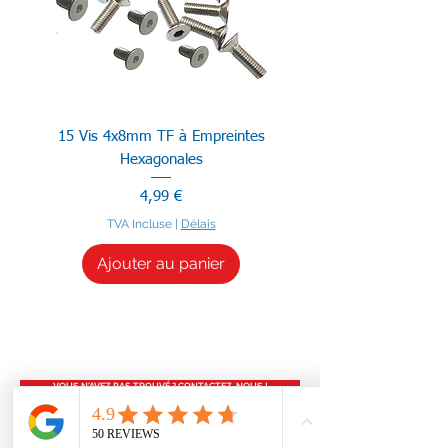
15 Vis 4x8mm TF à Empreintes
Hexagonales
Prix
4,99 €
TVA Incluse
|
Délais
Ajouter au panier
VOUS N'AVEZ PAS TROUVÉ ? CONTACTEZ-NOUS !