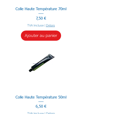
Colle Haute Température 70ml
Prix
7,50 €
TVA Incluse
|
Délais
Ajouter au panier
Colle Haute Température 50ml
Prix
6,50 €
TVA Incluse
|
Délais