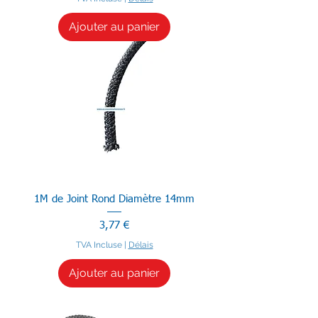
Ajouter au panier
1M de Joint Rond Diamètre 14mm
Prix
3,77 €
TVA Incluse
|
Délais
Ajouter au panier