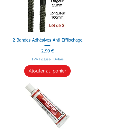
2 Bandes Adhésives Anti Effilochage
Prix
2,90 €
TVA Incluse
|
Délais
Ajouter au panier