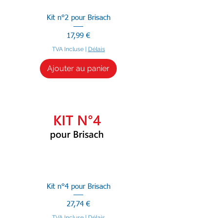
Kit n°2 pour Brisach
Prix
17,99 €
TVA Incluse
|
Délais
Ajouter au panier
Kit n°4 pour Brisach
Prix
27,74 €
TVA Incluse
|
Délais