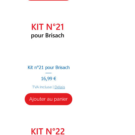
Kit n°21 pour Brisach
Prix
16,99 €
TVA Incluse
|
Délais
Ajouter au panier