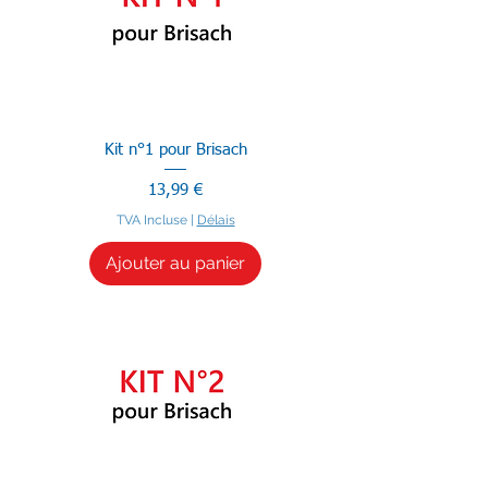
Kit n°1 pour Brisach
Prix
13,99 €
TVA Incluse
|
Délais
Ajouter au panier