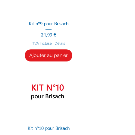
Kit n°9 pour Brisach
Prix
24,99 €
TVA Incluse
|
Délais
Ajouter au panier
Kit n°10 pour Brisach