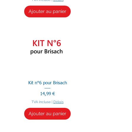
Ajouter au panier
Kit n°6 pour Brisach
Prix
14,99 €
TVA Incluse
|
Délais
Ajouter au panier