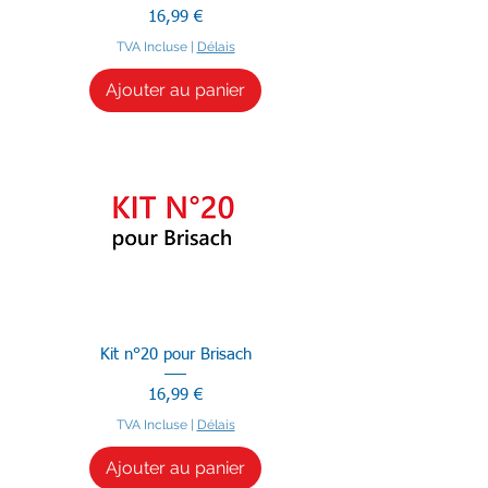
Prix
16,99 €
TVA Incluse
|
Délais
Ajouter au panier
Kit n°20 pour Brisach
Prix
16,99 €
TVA Incluse
|
Délais
Ajouter au panier