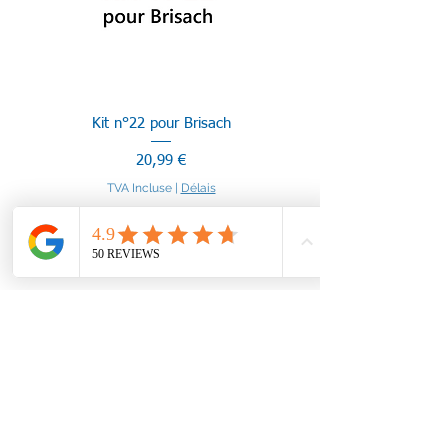
Kit n°22 pour Brisach
Prix
20,99 €
TVA Incluse
|
Délais
Ajouter au panier