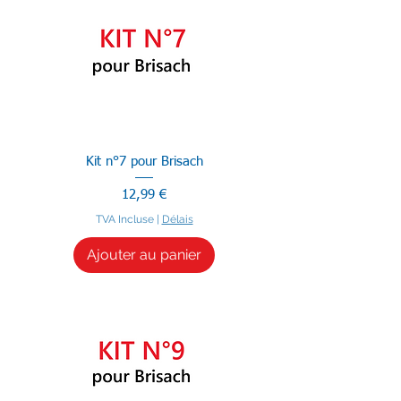
Kit n°7 pour Brisach
Prix
12,99 €
TVA Incluse
|
Délais
Ajouter au panier