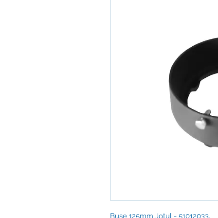
Buse 125mm Jotul - 51012033.