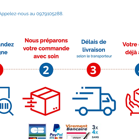
Jøtul F 100 SE
F100 BP
? Appelez-nous au 0979105288.
F100 CB
Moyens de paiement
Su
r