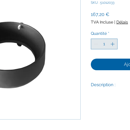
SKU : 51012033
Prix
167,20 €
TVA Incluse
|
Délais
Quantité
*
Aj
Description :
Délais d'expédition :
Sortie ronde / Sort
(5″)
Casting NO104380.
Matériaux : Fonte.
Correspond notamme