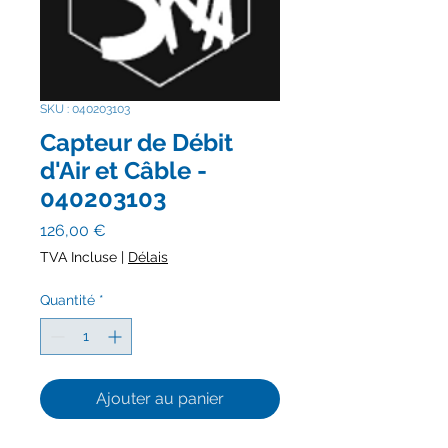
SKU : 040203103
Capteur de Débit
d'Air et Câble -
040203103
Prix
126,00 €
TVA Incluse
|
Délais
Quantité
*
Ajouter au panier