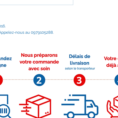
Jøtul F 163
Jøtul F 163 C
Jøtul F 164
Jøtul F 165
Jøtul F 166
016.
Jøtul F 167
 Appelez-nous au 0979105288.