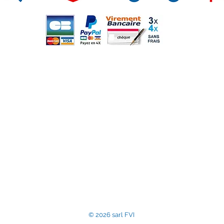
Moyens de paiement
Su
r
m
sarl France Vitre Insert, entreprise assujettie à la T
Commerce et des Sociétés de Compiègne sous le num
Numéro de TVA intraco
contact@accessoir
© 2026 sarl FVI