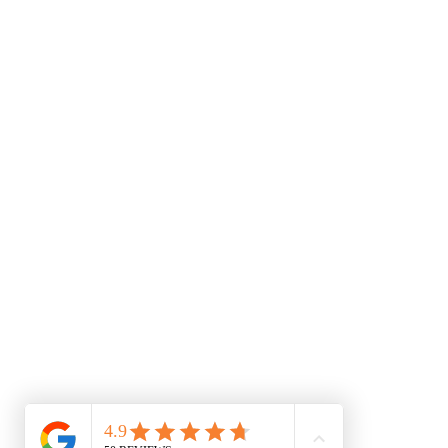
Nous contacter
contact@accessoirescheminee.f
09 79 10 52 88
accessoirescheminee@gmail.co
Conditions générales