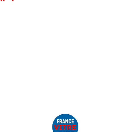
ivez-nous sur Facebook
FAQ
Mentions légales
VA immatriculée au Registre du
éro SIRET : 91522581700013
mmunautaire FR22915225817
escheminee.fr
– 0979105288