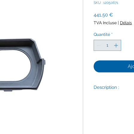
SKU : 12050671
Prix
441,50 €
TVA Incluse
|
Délais
Quantité
*
Aj
Description :
Délais d'expédition : 
Correspond notamme
Jøtul F 160
Jøtul F 260
Jøtul F 162
Jøtul F 162 C