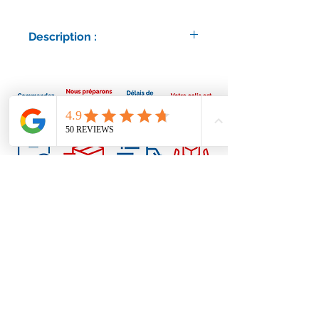
Description :
Délais d'expédition : 7 à 15 jours
ouvrés.
Socle rond.
Correspond notamment
aux modèles Jøtul :
F270 / F 270
F271 / F 271
F272 / F 272
F273 / F 273
F274 / F 274
Conditions générales
F275 / F 275
Nous contacter
contact@accessoirescheminee.fr
09 79 10 52 88
accessoirescheminee@gmail.com