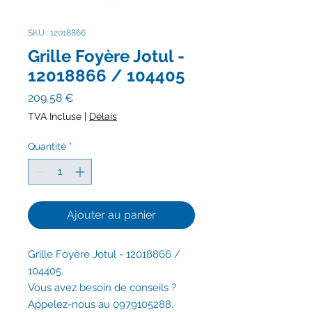
SKU : 12018866
Grille Foyère Jotul -
12018866 / 104405
Prix
209,58 €
TVA Incluse
|
Délais
Quantité
*
Ajouter au panier
Grille Foyère Jotul - 12018866 /
104405.
Vous avez besoin de conseils ?
Appelez-nous au 0979105288.