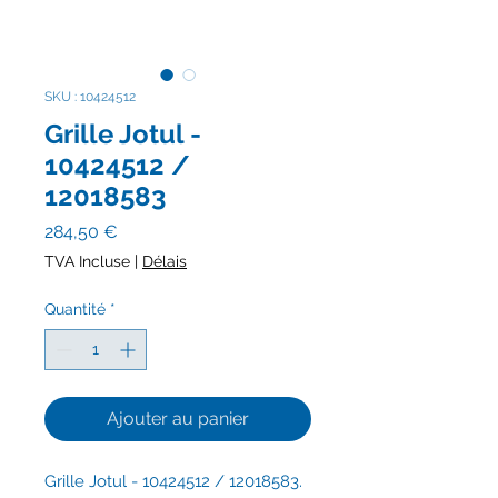
SKU : 10424512
Grille Jotul -
10424512 /
12018583
Prix
284,50 €
TVA Incluse
|
Délais
Quantité
*
Ajouter au panier
Grille Jotul - 10424512 / 12018583.