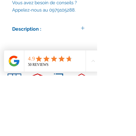
Vous avez besoin de conseils ?
Appelez-nous au 0979105288.
Description :
Délais d'expédition : environ 30 jours
ouvrés.
Références : 10424512 / 12018583
/ 10424592.
Correspond notamment
aux modèles Jøtul :
I570
I600
Conditions générales
Nous contacter
contact@accessoirescheminee.fr