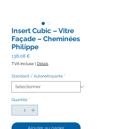
Insert Cubic – Vitre
Façade – Cheminées
Philippe
Prix
138,08 €
TVA Incluse
|
Délais
Standard / Autonettoyante
*
Quantité
*
Ajouter au panier