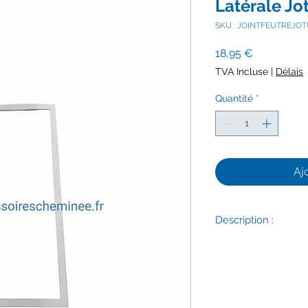
Latérale Jo
SKU : JOINTFEUTREJOT
Prix
18,95 €
TVA Incluse
|
Délais
Quantité
*
Aj
Description :
Délais d'expédition :
Joint en feutrine ha
Feutres en silicate 
1200°C. Morceau de f
Les feutres en fibre