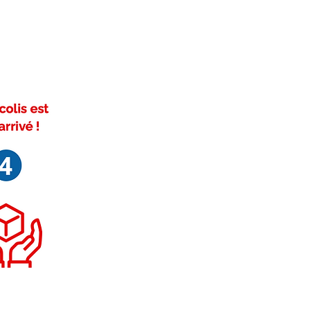
iques en font d’excellentes
cement aux produits à base
iamètre de 6 à 9 μm, les fibres ne
danger pour la santé.
de silicate ne contiennent
aucun
 fibres sont liées mécaniquement,
e compact, souple et lui confère
s de sa mise en œuvre.
n, les textiles à base de fibre de
eure tenue aux hautes
ux en fibre biosoluble.
aque / Feutrine / Isolant /
ture / Isolation.
 article ?
ue
e
a confection de protections
ivez-nous sur Facebook