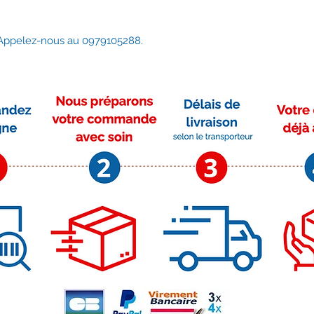
thermiques et mécan
solutions de rempla
d’amiante. Avec un d
 Appelez-nous au 0979105288.
représentent aucun 
Les feutres en fibre 
liant organique
. Les
ce qui rend le feutr
une bonne tenue lor
À titre de comparaiso
silicate ont une
meill
températures
que ce
Tapis / Manchon / Pl
Feutre Haute Tempéra
Comment utiliser cet
Isolation thermiq
Isolation phoniqu
Composant pour l
thermiques
Moyens de paiement
Su
r