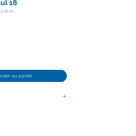
tul 18
UL18-VL
outer au panier
 0 à 3 jours ouvrés.
ute température.
haute température
eutre à base de fibre silicate.
 de silicate S98 sont composés à