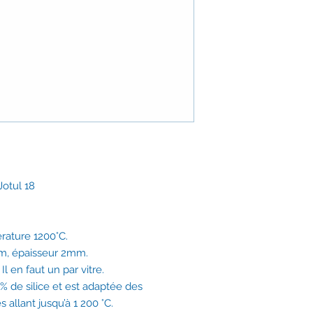
plus de 98 % de silic
applications haute t
°C.
Les feutres en fibre 
contiennent pas de 
amiante) ou irritant
thermiques et mécan
solutions de rempla
d’amiante. Les fibre
pour la santé.
Les feutres en fibre
liant organique. Les
Jotul 18
ce qui rend le feutr
une bonne tenue lor
Les feutres en fibre
plus de 98 % de silic
rature 1200°C.
des
applications ha
cm, épaisseur 2mm.
200 °C.
Il en faut un par vitre.
Les
feutres en fibre 
% de silice et est adaptée des
contiennent pas de 
 allant jusqu’à 1 200 °C.
amiante) ou irritant