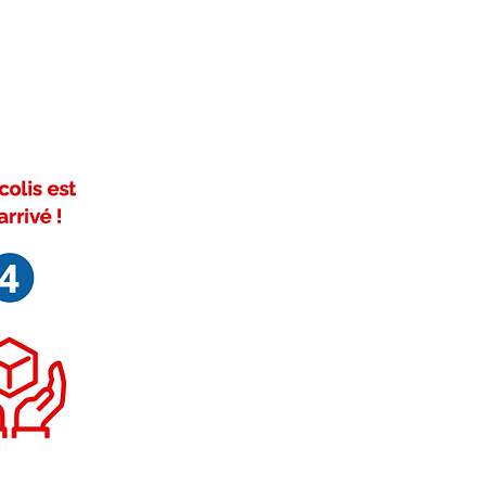
ramique.
, un confort et une performance
recommandé de changer le joint
tit une étanchéité parfaite,
ques d’asphyxie au monoxyde de
 le refoulement de fumées et
 l’encrassement des vitres.
Favorise un fonctionnement
 et des économies de combus
Ø > 3 μm classées non
s ne peuvent pas atteindre les
es profondes. Risque pour la
ance
çabilité
ivez-nous sur Facebook
rmes sanitaires