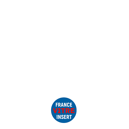
composition et de la qualité des
FAQ
Mentions légales
VA immatriculée au Registre du
éro SIRET : 91522581700013
mmunautaire FR22915225817
escheminee.fr
– 0979105288
www.francevitreinsert.fr