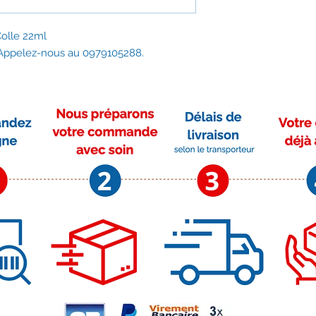
durable.
Sans amiante ni cé
olle 22ml
? Appelez-nous au 0979105288.
Pour une sécurité
maximum, il est 
chaque année.
 Sécurité : Garan
prévient des ris
carbone.
 Confort : Evite
d’odeurs. Ralentit
 Performance : 
optimal du foyer
bles.
 Santé : Fibres 
respirables= elle
voies respiratoir
santé minimisé.
 Fabriqué en Fr
 Garantie de tra
Moyens de paiement
Su
 Respect des no
r