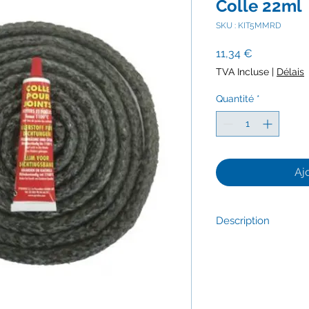
Colle 22ml
SKU : KIT5MMRD
Prix
11,34 €
TVA Incluse
|
Délais
Quantité
*
Aj
Description
2,50 m - fibre de ver
Étanchéité des portes
chaudières et fours.
Tresse haute densité
résistance à la comp