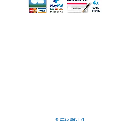
 Garantie de la 
fibres
m
sarl France Vitre Insert, entreprise assujettie à la T
Commerce et des Sociétés de Compiègne sous le num
Numéro de TVA intraco
contact@accessoir
© 2026 sarl FVI