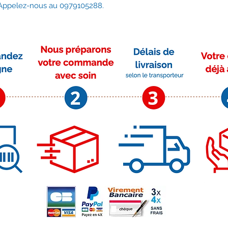
? Appelez-nous au 0979105288.
Moyens de paiement
Su
r
m