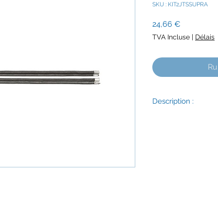
SKU : KIT2JTSSUPRA
Prix
24,66 €
TVA Incluse
|
Délais
Ru
Description :
Ces 2 joints ont un
patte plate de 4mm 
La patte plate fait 
fait 2mm de diamètr
Convient pour ces m
501 / 502.
Envoi rapide et assu
Vous avez un doute 
!