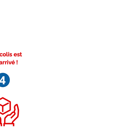
empérature, certifiée conforme.
éveloppé 333mm x Rayon 239mm
07760 / 388114 / 1307760.
fié ISO 9001.
 1 à 5 jours ouvrés.
ré.
ivez-nous sur Facebook