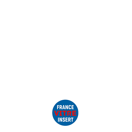
FAQ
Mentions légales
VA immatriculée au Registre du
éro SIRET : 91522581700013
mmunautaire FR22915225817
escheminee.fr
– 0979105288
www.francevitreinsert.fr