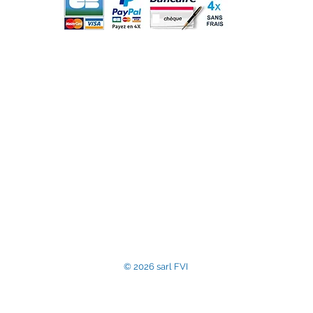
m
sarl France Vitre Insert, entreprise assujettie à la T
Commerce et des Sociétés de Compiègne sous le num
Numéro de TVA intraco
contact@accessoir
© 2026 sarl FVI