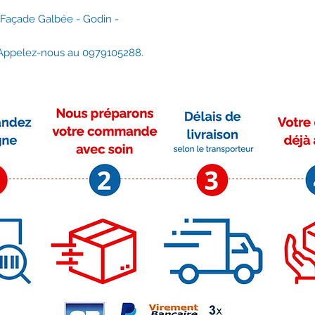
Vitre courbe haute t
Godin.
 Façade Galbée - Godin -
Hauteur 448mm x D
x épaisseur 4mm.
 Appelez-nous au 0979105288.
Références : 000013
Verre Néocéram certi
Délais d'expédition :
Envoi rapide et assu
Moyens de paiement
Su
r