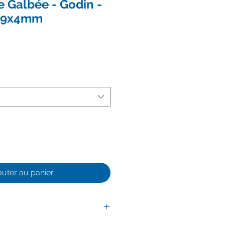
e Galbée - Godin -
39x4mm
outer au panier