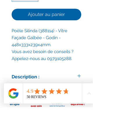
Ajouter au panier
Poêle Silinda (388114) - Vitre
Façade Galbée - Godin -
448x333x239x4mm.
Vous avez besoin de conseils ?
Appelez-nous au 0979105288.
Description :
Vitre courbe haute température,
certifiée conforme. Godin.
Hauteur 448mm x Développé
333mm x Rayon 239mm x épaisseur
4mm.
Références : 00001307760 / 388114
/ 1307760.