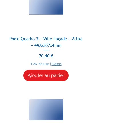
Poêle Quadro 3 – Vitre Façade – Attika
– 442x367x4mm
Prix
70,40 €
TVA Incluse
|
Délais
Ajouter au panier