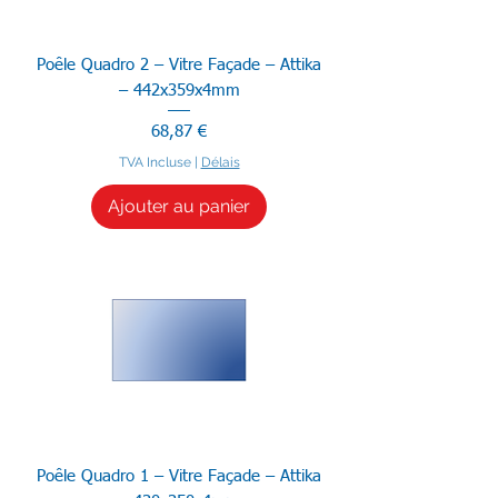
Poêle Quadro 2 – Vitre Façade – Attika
– 442x359x4mm
Prix
68,87 €
TVA Incluse
|
Délais
Ajouter au panier
Poêle Quadro 1 – Vitre Façade – Attika