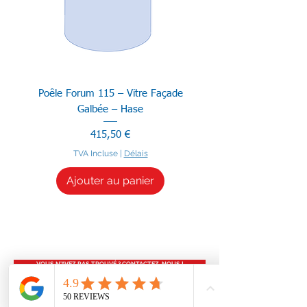
Poêle Forum 115 – Vitre Façade
Galbée – Hase
Prix
415,50 €
TVA Incluse
|
Délais
Ajouter au panier
VOUS N'AVEZ PAS TROUVÉ ? CONTACTEZ-NOUS !