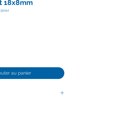
at 18x8mm
8X8MM
outer au panier
, Boudin Rond et Plat 18x8mm.
tion P, profilé, note de musique.
 section P, profilé, bulbe avec
 8mm. Largeur totale du joint :