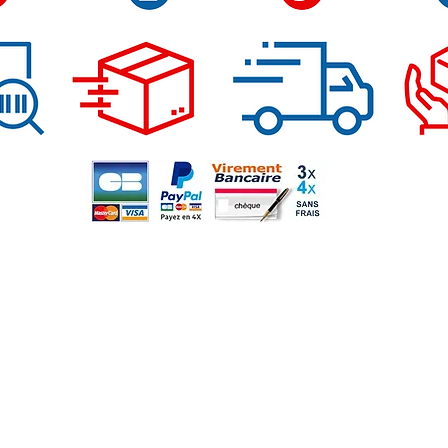
Moyens de paiement
Su
r
m
sarl France Vitre Insert, entreprise assujettie à la T
Commerce et des Sociétés de Compiègne sous le num
Numéro de TVA intraco
contact@accessoir