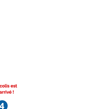
la patte adhésive : 2mm.
nt avec ces marques et
1SK / 1.1 / 1.2 / 1.3 / 1.4 / 1.5 /
ADURO 9 / ADURO 1.1SK / ADURO
DURO 1.SKLIME / ADURO 9.1 /
9.5 / ADURO 9.5 Lux / 9.7 /
17 / 1 / 1SK / 1.1 / 1.1SK / 1.2
9 / 9.1 / 9.2 / 9.3 / 9.4 / 9.5 / 9.6
7.1 Lux / 1.1 Lime / 9 Air / 9 Lux /
1 / Hybrid 2 / Hybrid 3 Lux
 / 38 / 38 GT (FD3276H /
/ Adano / Ariso / Cado / Ivo /
 Pico / Ragani / Stream / Tano /
 / Riso / Risö
 conseils ? Appelez-nous au