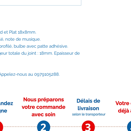
18mm. Epaisseur de 
Vendu au mètre.
Compatible notamme
modèles :
Aduro : ADURO 1 / 
nd et Plat 18x8mm.
ADURO 9.AIR / 
ilé, note de musique.
9 LUXBETON / A
profilé, bulbe avec patte adhésive.
9.2 / 9.3 / 9.4 / 
ur totale du joint : 18mm. Epaisseur de
ADURO 12 / ADURO 
/ 1.3 / 1.4 / 1.5 / 
/ 9.7 / 12 / 17 / 1
9.3 Lux / Hybrid 
? Appelez-nous au 0979105288.
Hark : 32 / 32 GT
FD3276H-2
Schmid
Skantherm : Ator 
Nobus / Nostra /
Trigo / Zeno / Zio
Vous avez besoin de
0979105288.