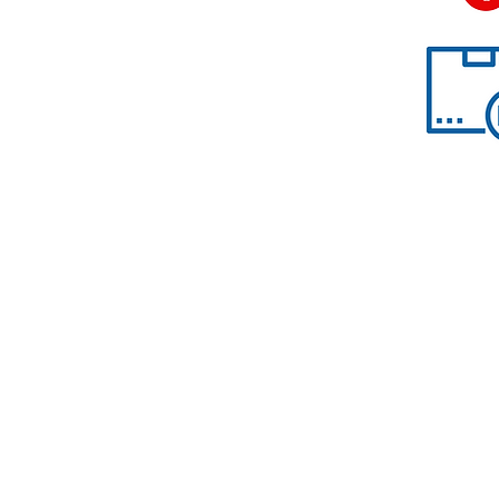
Nous contacter
contact@accessoirescheminee.f
09 79 10 52 88
accessoirescheminee@gmail.co
Conditions générales