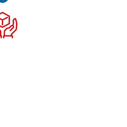
ivez-nous sur Facebook
FAQ
Mentions légales
VA immatriculée au Registre du
éro SIRET : 91522581700013
mmunautaire FR22915225817
escheminee.fr
– 0979105288