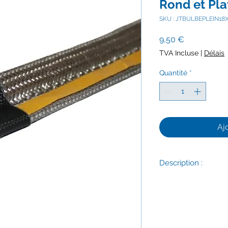
Rond et Pl
SKU : JTBULBEPLEIN1
Prix
9,50 €
TVA Incluse
|
Délais
Quantité
*
Aj
Description :
1M de Joint à Lèvre
Joint à Lèvre, en Sec
Joint de type boudin,
patte adhésive.
Diamètre du boudin :