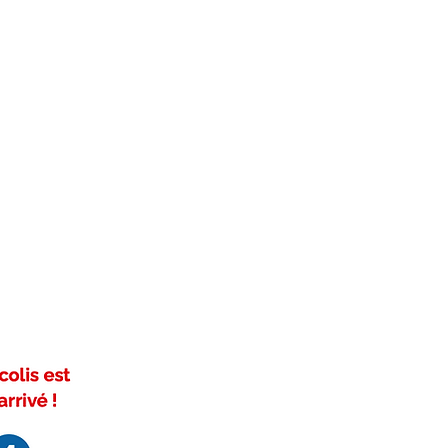
s, fours, cuisinières.
té en fibre de verre sont souvent
des barrières hermétiques dans
de haute température.
 solutions doivent isoler de la
des poussières, des cendres ou
t gaz.
 essentiels pour les fours de
uipements de traitement
mpératures peuvent atteindre des
 élevés.
ils sont aussi utilisés
udières, les systèmes de
uipements sous pression,
e étanchéité fiable et une
ratures élevées. Ces joints
es températures élevées et à des
, tout en offrant une durabilité à
tilisation : Pour la fibre de verre,
à des températures aux alentours