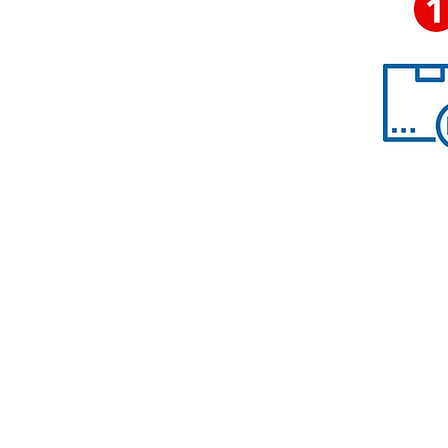
Nous contacter
contact@accessoirescheminee.f
09 79 10 52 88
accessoirescheminee@gmail.co
Conditions générales