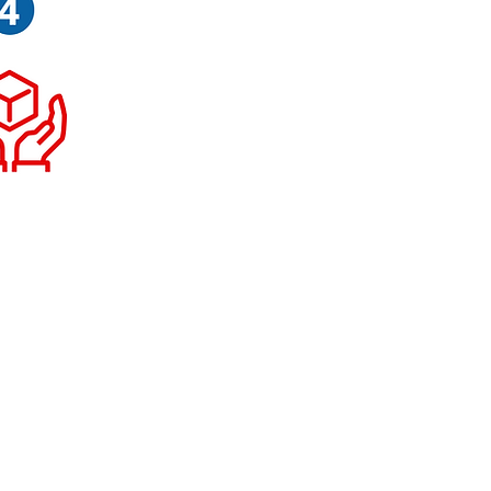
pérature continue, et 800 °C en
imale.
ivez-nous sur Facebook
FAQ
Mentions légales
VA immatriculée au Registre du
éro SIRET : 91522581700013
mmunautaire FR22915225817