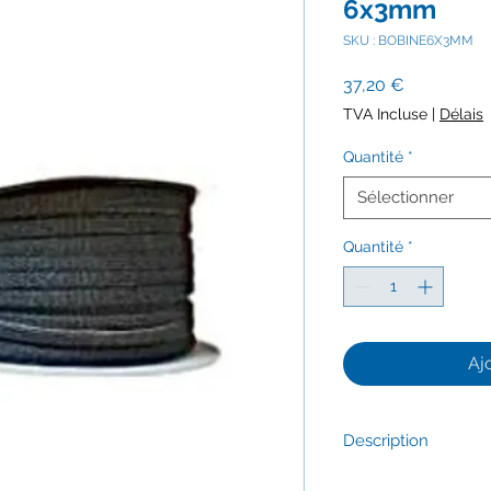
6x3mm
SKU : BOBINE6X3MM
Prix
37,20 €
TVA Incluse
|
Délais
Quantité
*
Sélectionner
Quantité
*
Aj
Description
Joint plat et adhésif