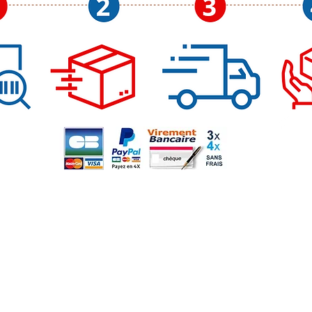
de 550 °C en tem
température max
Moyens de paiement
Su
r
m
sarl France Vitre Insert, entreprise assujettie à la T
Commerce et des Sociétés de Compiègne sous le num
Numéro de TVA intraco