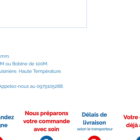
vitres d'inserts, poêle
Les joints d’étanchéi
utilisés pour créer 
des environnements 
Hermétiques, car ces
chaleur, mais aussi 
encore des fumées e
Ces joints sont aussi
x3mm.
fusion et autres éq
thermique où les te
0M ou Bobine de 100M.
niveaux extrêmement
uisinière. Haute Température.
De manière générale, 
pour sceller les cha
? Appelez-nous au 0979105288.
chauffage et les éq
garantissant ainsi un
résistance aux tempé
doivent résister à d
pressions importantes
long terme.
La température d’u
le joint résiste 